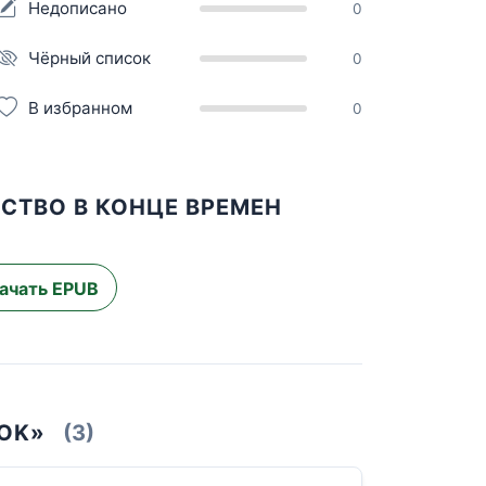
Недописано
0
Чёрный список
0
В избранном
0
СТВО В КОНЦЕ ВРЕМЕН
ачать EPUB
OOK»
(3)