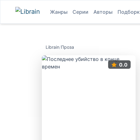
Жанры
Серии
Авторы
Подборк
Librain
/
Проза
0.0