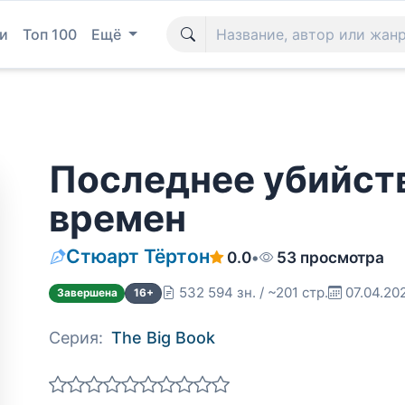
и
Топ 100
Ещё
Последнее убийств
времен
Стюарт Тёртон
0.0
•
53 просмотра
532 594 зн. / ~201 стр.
07.04.20
Завершена
16+
Серия:
The Big Book