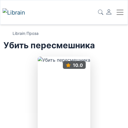
Librain
/
Проза
Убить пересмешника
10.0