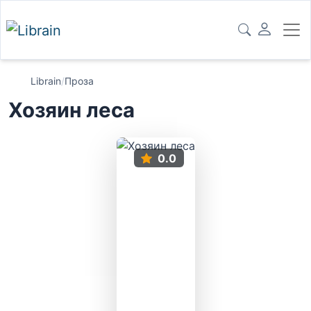
Librain
/
Проза
Хозяин леса
0.0