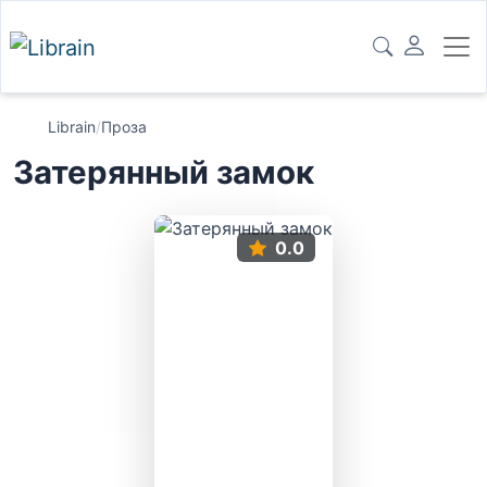
Librain
/
Проза
Затерянный замок
0.0