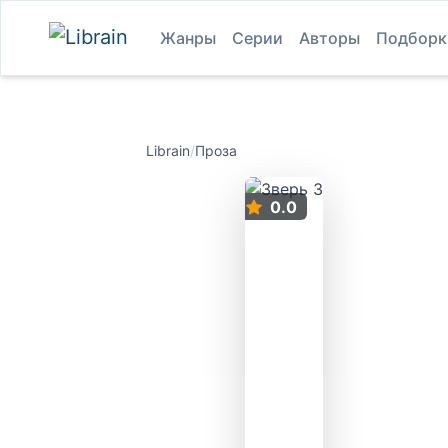
Жанры
Серии
Авторы
Подборк
Librain
/
Проза
0.0