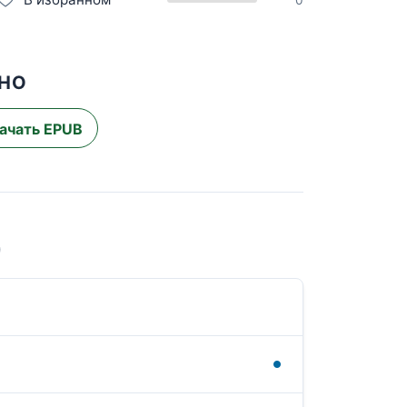
ТНО
ачать EPUB
)