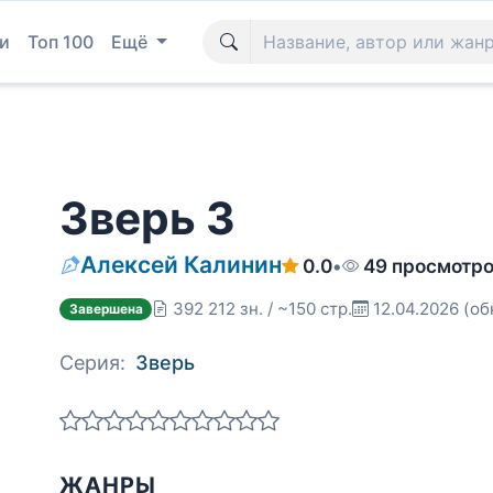
и
Топ 100
Ещё
Зверь 3
Алексей Калинин
0.0
•
49 просмотр
392 212 зн. / ~150 стр.
12.04.2026
(об
Завершена
Серия:
Зверь
ЖАНРЫ