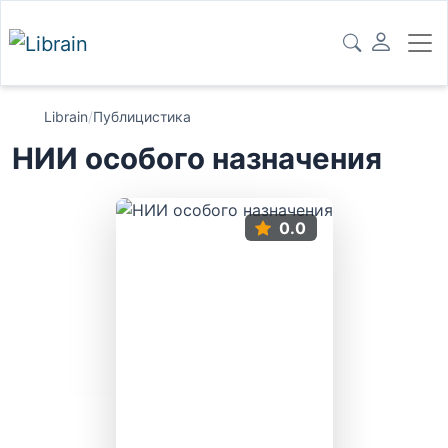
Librain
/
Публицистика
НИИ особого назначения
0.0