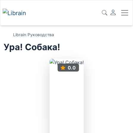
Librain
/
Руководства
Ура! Собака!
0.0