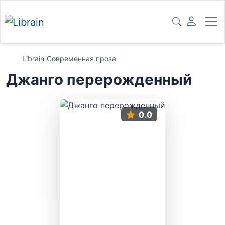
Librain
/
Современная проза
Джанго перерожденный
0.0