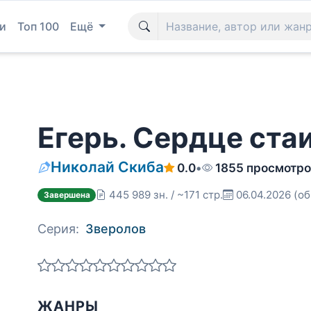
и
Топ 100
Ещё
Егерь. Сердце стаи
Николай Скиба
0.0
•
1855 просмотр
445 989 зн. / ~171 стр.
06.04.2026
(об
Завершена
Серия:
Зверолов
ЖАНРЫ