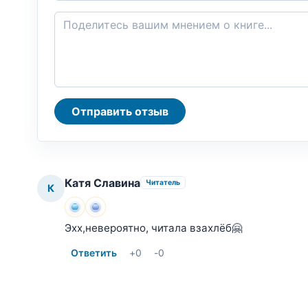
Отправить отзыв
Катя Славина
Читатель
К
Эхх,невероятно, читала взахлёб🤗
Ответить
+
0
-
0