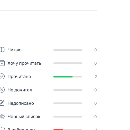
Читаю
0
Хочу прочитать
0
Прочитано
2
Не дочитал
0
Недописано
0
Чёрный список
0
В избранном
1