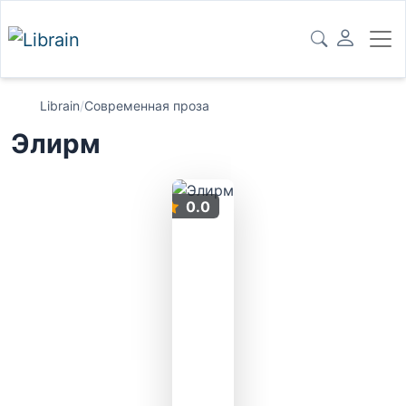
Librain
/
Современная проза
Элирм
0.0