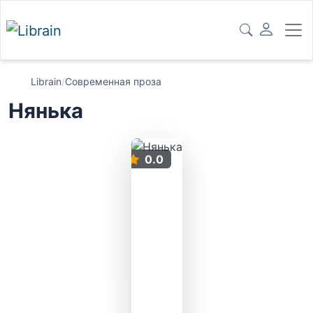
Librain
/
Современная проза
Нянька
0.0