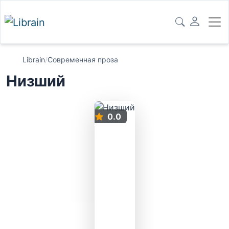
Librain
/
Современная проза
Низший
0.0