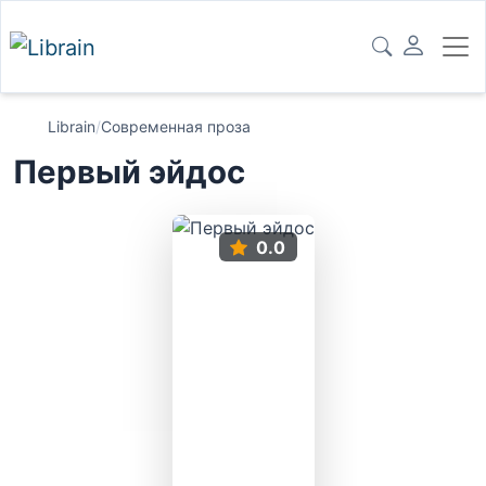
Librain
/
Современная проза
Первый эйдос
0.0