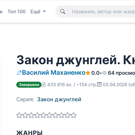
и
Топ 100
Ещё
Закон джунглей. К
Василий Маханенко
0.0
•
64 просмо
435 816 зн. / ~154 стр.
03.04.2026
(о
Завершена
Серия:
Закон джунглей
ЖАНРЫ