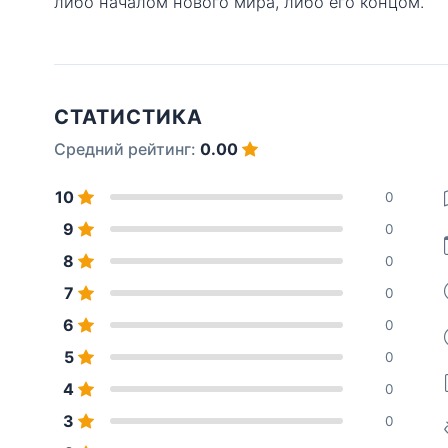
либо началом нового мира, либо его концом.
СТАТИСТИКА
Средний рейтинг:
0.00
10
0
9
0
8
0
7
0
6
0
5
0
4
0
3
0