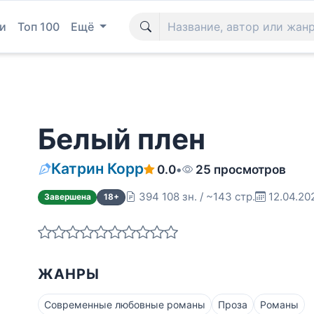
и
Топ 100
Ещё
Белый плен
Катрин Корр
0.0
•
25 просмотров
394 108 зн. / ~143 стр.
12.04.20
Завершена
18+
ЖАНРЫ
Современные любовные романы
Проза
Романы