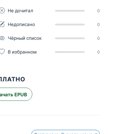
Не дочитал
0
Недописано
0
Чёрный список
0
В избранном
0
СПЛАТНО
ачать EPUB