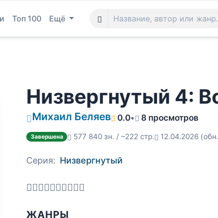
и
Топ 100
Ещё
Низвергнутый 4: В
Михаил Беляев
0.0
•
8 просмотров
577 840 зн. / ~222 стр.
12.04.2026
(обн
Завершена
Серия:
Низвергнутый
ЖАНРЫ