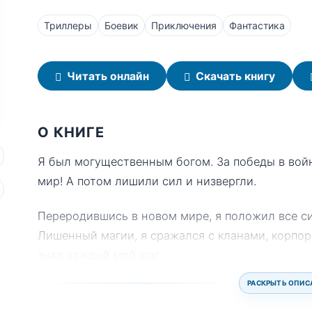
Триллеры
Боевик
Приключения
Фантастика
Читать онлайн
Скачать книгу
О КНИГЕ
Я был могущественным богом. За победы в вой
мир! А потом лишили сил и низвергли.
Переродившись в новом мире, я положил все си
Лишенный магии, я сражался с кланами, корпо
знал каждый мой шаг.
...
РАСКРЫТЬ ОПИС