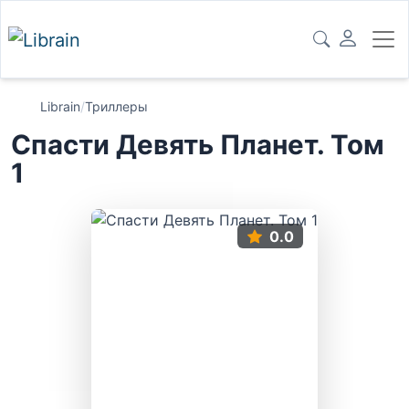
Librain
/
Триллеры
Спасти Девять Планет. Том
1
0.0