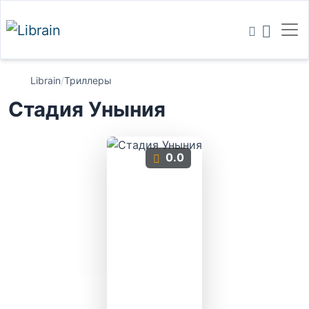
Librain
/
Триллеры
Стадия Уныния
0.0