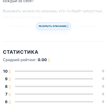
каждый за себя?
Выживать можно по-разному, кто-то берёт хитростью,
кто-то жаждой крови.
...
РАСКРЫТЬ ОПИСАНИЕ
СТАТИСТИКА
Средний рейтинг:
0.00
10
0
9
0
8
0
7
0
6
0