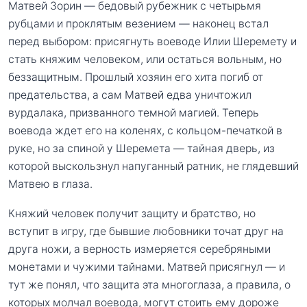
Матвей Зорин — бедовый рубежник с четырьмя
рубцами и проклятым везением — наконец встал
перед выбором: присягнуть воеводе Илии Шеремету и
стать княжим человеком, или остаться вольным, но
беззащитным. Прошлый хозяин его хита погиб от
предательства, а сам Матвей едва уничтожил
вурдалака, призванного темной магией. Теперь
воевода ждет его на коленях, с кольцом-печаткой в
руке, но за спиной у Шеремета — тайная дверь, из
которой выскользнул напуганный ратник, не глядевший
Матвею в глаза.
Княжий человек получит защиту и братство, но
вступит в игру, где бывшие любовники точат друг на
друга ножи, а верность измеряется серебряными
монетами и чужими тайнами. Матвей присягнул — и
тут же понял, что защита эта многоглаза, а правила, о
которых молчал воевода, могут стоить ему дороже