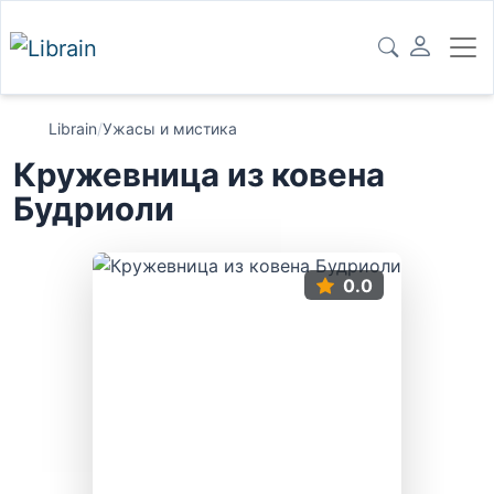
Librain
/
Ужасы и мистика
Кружевница из ковена
Будриоли
0.0