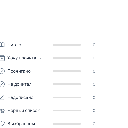
Читаю
0
Хочу прочитать
0
Прочитано
0
Не дочитал
0
Недописано
0
Чёрный список
0
В избранном
0