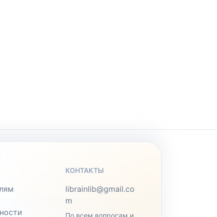
КОНТАКТЫ
лям
librainlib@gmail.co
m
ности
По всем вопросам и