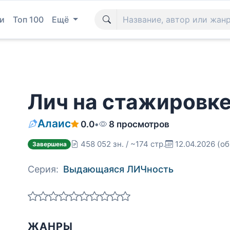
и
Топ 100
Ещё
Лич на стажировке
Алаис
0.0
•
8 просмотров
458 052 зн. / ~174 стр.
12.04.2026
(об
Завершена
Серия:
Выдающаяся ЛИЧность
ЖАНРЫ