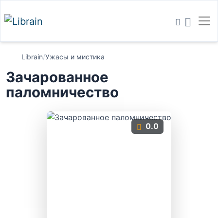
Librain
/
Ужасы и мистика
Зачарованное
паломничество
0.0