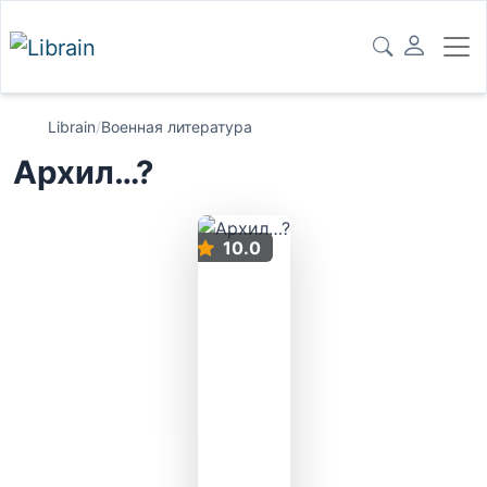
Librain
/
Военная литература
Архил…?
10.0