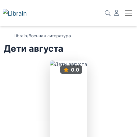
Librain
/
Военная литература
Дети августа
0.0