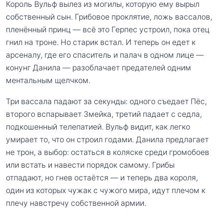
Король Вульф вылез из могилы, которую ему вырыл
собственный сын. Грибовое проклятие, ложь вассалов,
пленённый принц — всё это Герпес устроил, пока отец
гнил на троне. Но старик встал. И теперь он едет к
арсеналу, где его спаситель и палач в одном лице —
конунг Данила — разоблачает предателей одним
ментальным щелчком.
Три вассала падают за секунды: одного съедает Пёс,
второго вспарывает Змейка, третий падает с седла,
подкошенный телепатией. Вульф видит, как легко
умирает то, что он строил годами. Данила предлагает
не трон, а выбор: остаться в коляске среди громобоев
или встать и навести порядок самому. Грибы
отпадают, но гнев остаётся — и теперь два короля,
один из которых чужак с чужого мира, идут плечом к
плечу навстречу собственной армии.