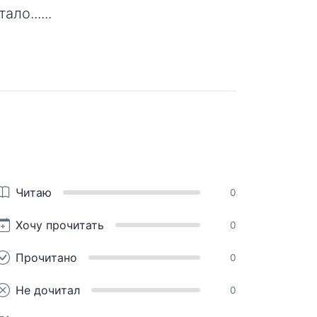
ало...
...
Читаю
0
Хочу прочитать
0
Прочитано
0
Не дочитал
0