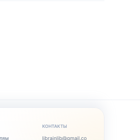
КОНТАКТЫ
лям
librainlib@gmail.co