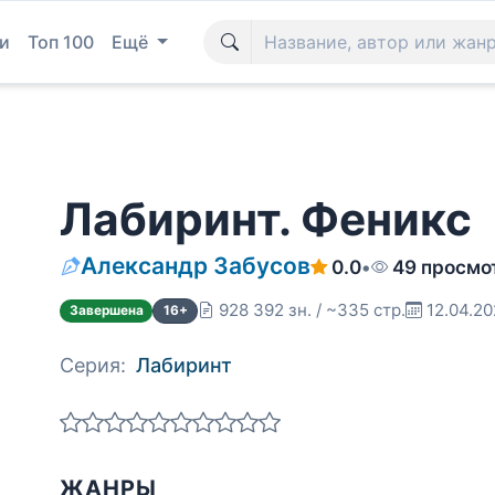
и
Топ 100
Ещё
Лабиринт. Феникс
Александр Забусов
0.0
•
49 просмо
928 392 зн. / ~335 стр.
12.04.2
Завершена
16+
Серия:
Лабиринт
ЖАНРЫ