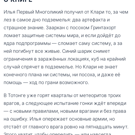
Илья Первый Многоликий получил от Клари то, за чем
лез в самое дно подземелья: два артефакта и
страшное знание. Зааркан с посохом Гринтахорт
ломает защитные системы мира, и если дойдёт до
ядра подпрограммы — сломает саму систему, а за
ней погибнут все живые. Синий шарик снимет
ограничения в заражённых локациях, куб на крайний
случай спрячет в подземелье. Но Клари не знает
конечного плана ни системы, ни посоха, и даже её
помощь — ход по грани возможного.
В Тотонге уже горят кварталы от метеоритов троих
врагов, а следующее испытание гонки ждёт впереди
— с новыми правилами, новыми врагами и без права
на ошибку. Илья опережает основные армии, но
отстаёт от главного врага ровно на пятнадцать минут.
Этого хватит, чтобы опередить — или навсегда