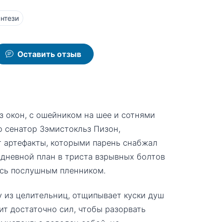
нтези
Оставить отзыв
 окон, с ошейником на шее и сотнями
о сенатор Зэмистокльз Пизон,
т артефакты, которыми парень снабжал
 дневной план в триста взрывных болтов
ясь послушным пленником.
у из целительниц, отщипывает куски душ
пит достаточно сил, чтобы разорвать