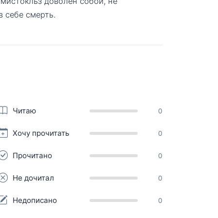
Зэмистокльз доволен собой, не
в себе смерть.
Читаю
0
Хочу прочитать
0
Прочитано
0
Не дочитал
0
Недописано
0