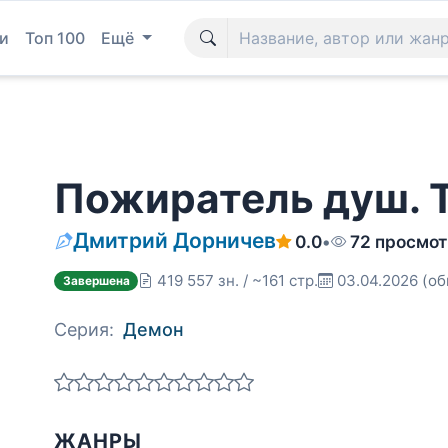
и
Топ 100
Ещё
Пожиратель душ. 
Дмитрий Дорничев
0.0
•
72 просмо
419 557 зн. / ~161 стр.
03.04.2026
(об
Завершена
Серия:
Демон
ЖАНРЫ