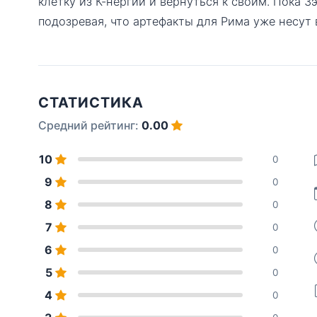
клетку из К-нергии и вернуться к своим. Пока 
подозревая, что артефакты для Рима уже несут 
СТАТИСТИКА
Средний рейтинг:
0.00
10
0
9
0
8
0
7
0
6
0
5
0
4
0