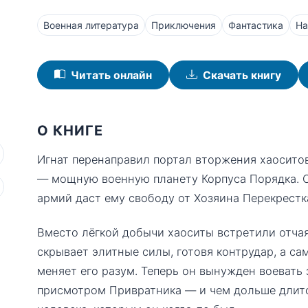
Военная литература
Приключения
Фантастика
На
Читать онлайн
Скачать книгу
О КНИГЕ
Игнат перенаправил портал вторжения хаоситов
— мощную военную планету Корпуса Порядка. О
армий даст ему свободу от Хозяина Перекрестка
Вместо лёгкой добычи хаоситы встретили отча
скрывает элитные силы, готовя контрудар, а са
меняет его разум. Теперь он вынужден воевать 
присмотром Привратника — и чем дольше длитс