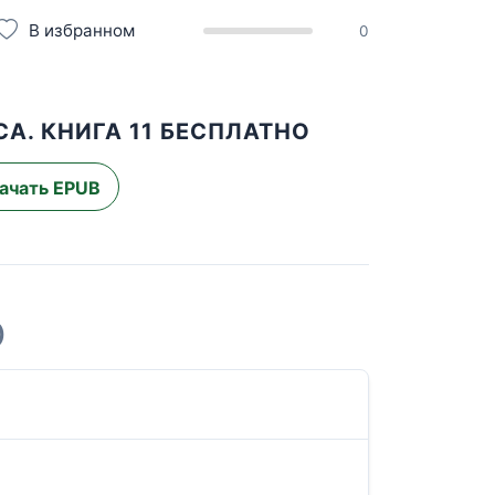
В избранном
0
А. КНИГА 11 БЕСПЛАТНО
ачать EPUB
)