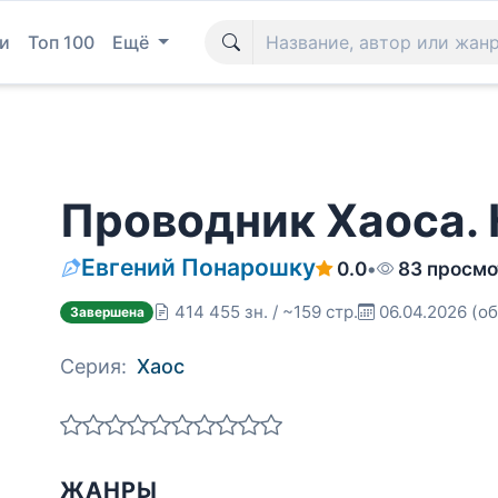
и
Топ 100
Ещё
Проводник Хаоса. 
Евгений Понарошку
0.0
•
83 просмо
414 455 зн. / ~159 стр.
06.04.2026
(об
Завершена
Серия:
Хаос
ЖАНРЫ