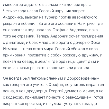
император отдал его в заложники дочери врага.
Четыре года назад Георгий нарушил запрет
Андроника, выехал на турнир против авзонийского
рыцаря и победил. За это его сослали в Намтрию, где
он сражался под началом Стефана Андрокла, пока
того не отравили. Теперь Андроник хочет примирения
с динатами, и брак младшего брата с дочерью Фоки
Итмона — цена этого мира. Георгий сбежал с пира
примирения, прихватив с собой росковую дружину, и
поехал на север, в земли, где ордынцы ценят дым и
сохи, а князья решают, кланяться или драться.
Он всегда был легкомысленным и добросердечным,
как говорил его учитель Феофан, но учитель вырастил
воина, а не царедворца. Георгий думает о мечах, а не
о кодексах, принимает почести с равнодушием, готов
взорваться яростью, и не умеет уступать там, где