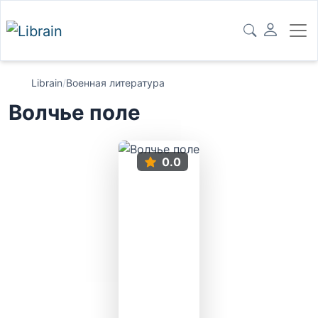
Librain
/
Военная литература
Волчье поле
0.0