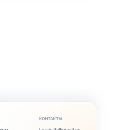
КОНТАКТЫ
лям
librainlib@gmail.co