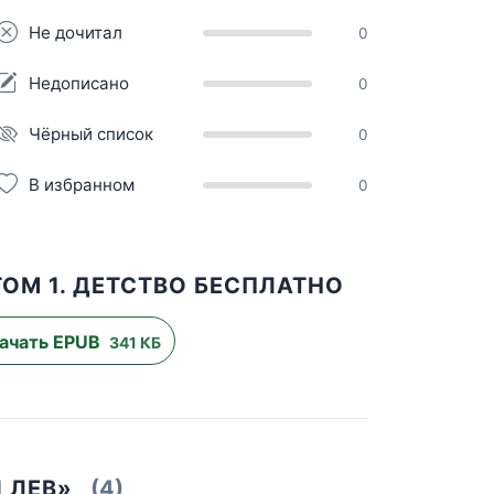
Не дочитал
0
Недописано
0
Чёрный список
0
В избранном
0
ОМ 1. ДЕТСТВО БЕСПЛАТНО
ачать EPUB
341 КБ
 ЛЕВ»
(4)