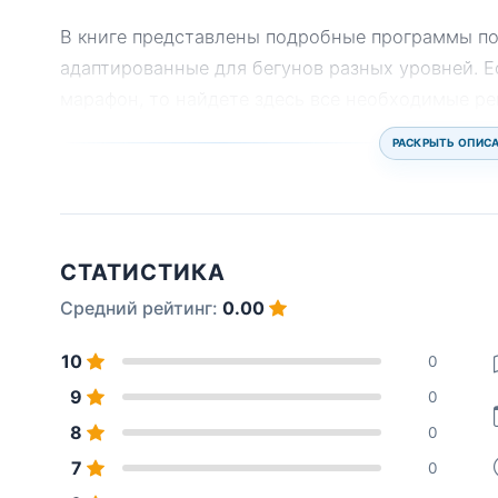
В книге представлены подробные программы по
адаптированные для бегунов разных уровней. Е
марафон, то найдете здесь все необходимые р
РАСКРЫТЬ ОПИС
СТАТИСТИКА
Средний рейтинг:
0.00
10
0
9
0
8
0
7
0