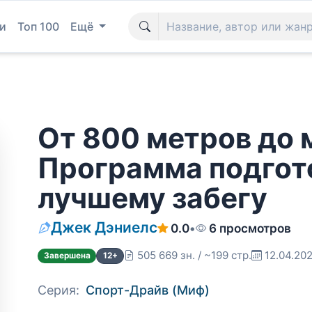
и
Топ 100
Ещё
От 800 метров до 
Программа подгот
лучшему забегу
Джек Дэниелс
0.0
•
6 просмотров
505 669 зн. / ~199 стр.
12.04.20
Завершена
12+
Серия:
Спорт-Драйв (Миф)