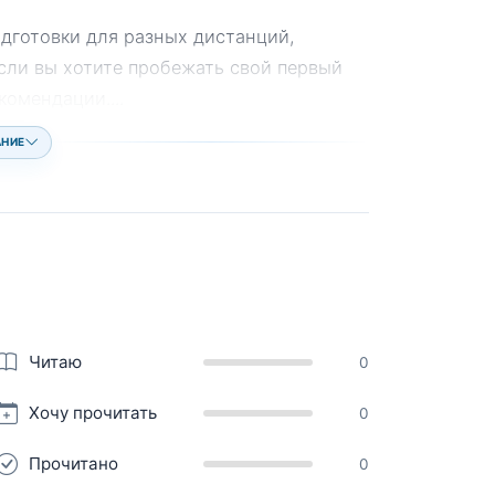
дготовки для разных дистанций,
сли вы хотите пробежать свой первый
екомендации.
...
АНИЕ
Читаю
0
Хочу прочитать
0
Прочитано
0