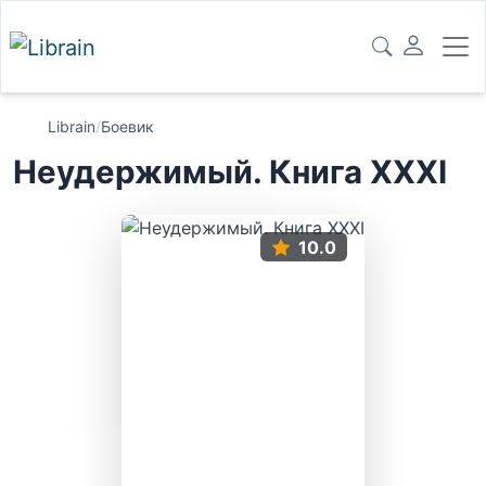
Librain
/
Боевик
Неудержимый. Книга XXXI
10.0