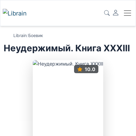
Librain
/
Боевик
Неудержимый. Книга XXXIII
10.0