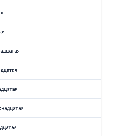
ая
тая
надцатая
адцатая
адцатая
ырнадцатая
адцатая