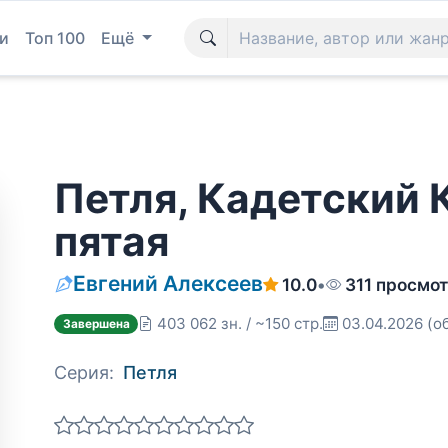
и
Топ 100
Ещё
Петля, Кадетский 
пятая
Евгений Алексеев
10.0
•
311 просмо
403 062 зн. / ~150 стр.
03.04.2026
(о
Завершена
Серия:
Петля