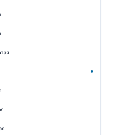
я
я
ртая
я
ая
ая