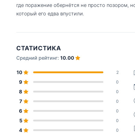
где поражение обернётся не просто позором, н
который его едва впустили.
СТАТИСТИКА
Средний рейтинг:
10.00
10
2
9
0
8
0
7
0
6
0
5
0
4
0