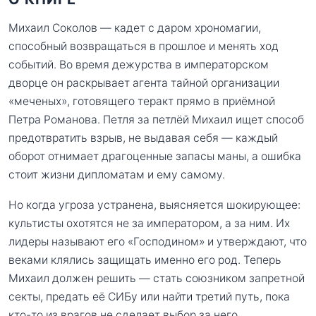
Михаил Соколов — кадет с даром хрономагии,
способный возвращаться в прошлое и менять ход
событий. Во время дежурства в императорском
дворце он раскрывает агента тайной организации
«меченых», готовящего теракт прямо в приёмной
Петра Романова. Петля за петлёй Михаил ищет способ
предотвратить взрыв, не выдавая себя — каждый
оборот отнимает драгоценные запасы маны, а ошибка
стоит жизни дипломатам и ему самому.
Но когда угроза устранена, выясняется шокирующее:
культисты охотятся не за императором, а за ним. Их
лидеры называют его «Господином» и утверждают, что
веками клялись защищать именно его род. Теперь
Михаил должен решить — стать союзником запретной
секты, предать её СИБу или найти третий путь, пока
кто-то из врагов не сделает выбор за него.