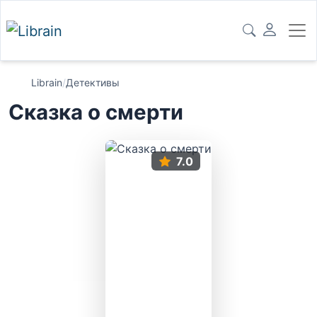
Librain
/
Детективы
Сказка о смерти
7.0