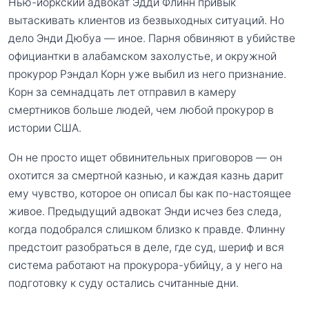
Нью-йоркский адвокат Эдди Флинн привык
вытаскивать клиентов из безвыходных ситуаций. Но
дело Энди Дюбуа — иное. Парня обвиняют в убийстве
официантки в алабамском захолустье, и окружной
прокурор Рэндал Корн уже выбил из него признание.
Корн за семнадцать лет отправил в камеру
смертников больше людей, чем любой прокурор в
истории США.
Он не просто ищет обвинительных приговоров — он
охотится за смертной казнью, и каждая казнь дарит
ему чувство, которое он описал бы как по-настоящее
живое. Предыдущий адвокат Энди исчез без следа,
когда подобрался слишком близко к правде. Флинну
предстоит разобраться в деле, где суд, шериф и вся
система работают на прокурора-убийцу, а у него на
подготовку к суду остались считанные дни.