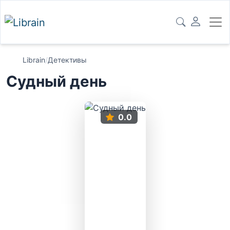
Librain
/
Детективы
Судный день
0.0