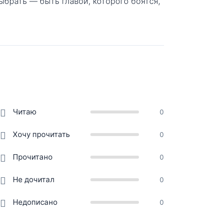
выбрать — быть главой, которого боятся,
Читаю
0
Хочу прочитать
0
Прочитано
0
Не дочитал
0
Недописано
0