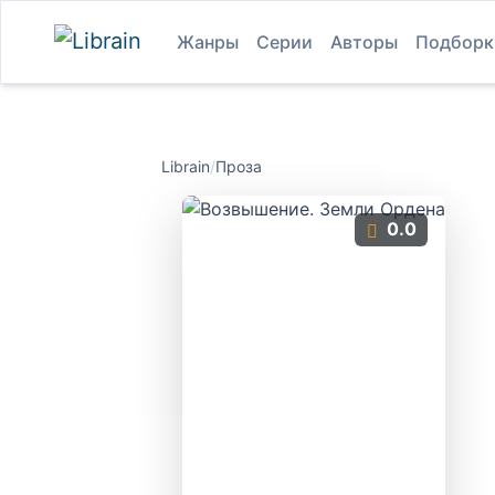
Жанры
Серии
Авторы
Подборк
Librain
/
Проза
0.0