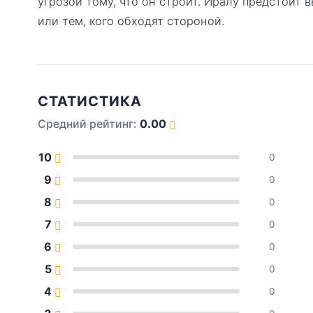
угрозой тому, что он строит. Иралу предстоит 
или тем, кого обходят стороной.
СТАТИСТИКА
Средний рейтинг:
0.00
10
0
9
0
8
0
7
0
6
0
5
0
4
0