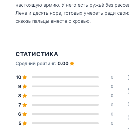
настоящую армию. У него есть ружьё без рассе
Лена и десять норв, готовых умереть ради свои
сквозь пальцы вместе с кровью.
СТАТИСТИКА
Средний рейтинг:
0.00
10
0
9
0
8
0
7
0
6
0
5
0