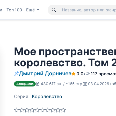
и
Топ 100
Ещё
Мое пространстве
королевство. Том 
Дмитрий Дорничев
0.0
•
117 просмо
430 617 зн. / ~165 стр.
03.04.2026
(об
Завершена
Серия:
Королевство