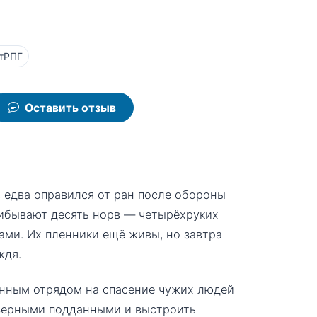
тРПГ
Оставить отзыв
 едва оправился от ран после обороны
прибывают десять норв — четырёхруких
ами. Их пленники ещё живы, но завтра
ждя.
енным отрядом на спасение чужих людей
 верными подданными и выстроить