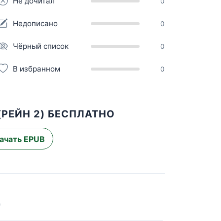
Не дочитал
0
Недописано
0
Чёрный список
0
В избранном
0
(РЕЙН 2) БЕСПЛАТНО
ачать EPUB
)