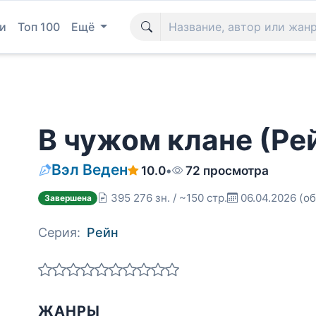
и
Топ 100
Ещё
В чужом клане (Рей
Вэл Веден
10.0
•
72 просмотра
395 276 зн. / ~150 стр.
06.04.2026
(об
Завершена
Серия:
Рейн
ЖАНРЫ