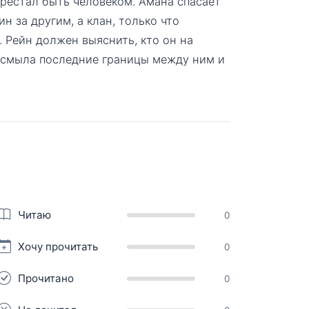
перестал быть человеком. Амана спасает
н за другим, а клан, только что
 Рейн должен выяснить, кто он на
 смыла последние границы между ним и
Читаю
0
Хочу прочитать
0
Прочитано
0