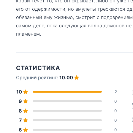
крови течёт то, что он скрывает, либо он уже 
его от одержимости, но амулеты трескаются оди
обязанный ему жизнью, смотрит с подозрением.
самом деле, пока следующая волна демонов не
пламенем.
СТАТИСТИКА
Средний рейтинг:
10.00
10
2
9
0
8
0
7
0
6
0