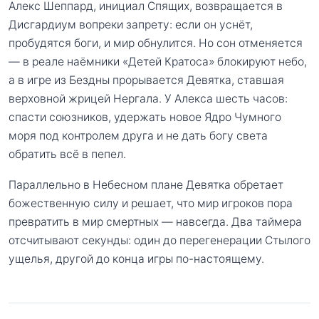
Алекс Шеппард, инициал Спящих, возвращается в
Дисгардиум вопреки запрету: если он уснёт,
пробудятся боги, и мир обнулится. Но сон отменяется
— в реале наёмники «Детей Кратоса» блокируют небо,
а в игре из Бездны прорывается Девятка, ставшая
верховной жрицей Нергала. У Алекса шесть часов:
спасти союзников, удержать новое Ядро Чумного
моря под контролем друга и не дать богу света
обратить всё в пепел.
Параллельно в Небесном плане Девятка обретает
божественную силу и решает, что мир игроков пора
превратить в мир смертных — навсегда. Два таймера
отсчитывают секунды: один до перегенерации Стылого
ущелья, другой до конца игры по-настоящему.