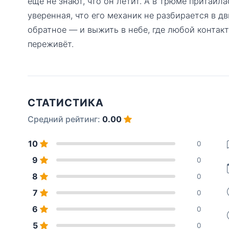
ещё не знают, что он летит. А в трюме притаил
уверенная, что его механик не разбирается в д
обратное — и выжить в небе, где любой контакт
переживёт.
СТАТИСТИКА
Средний рейтинг:
0.00
10
0
9
0
8
0
7
0
6
0
5
0