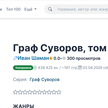
и
Топ 100
Ещё
Граф Суворов, том
Иван Шаман
0.0
•
300 просмотров
438 425 зн. / ~167 стр.
03.04.2026
(о
Завершена
Серия:
Граф Суворов
ЖАНРЫ