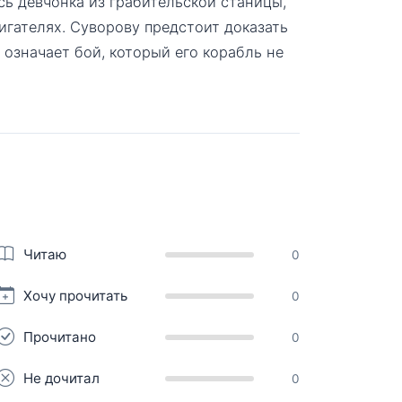
ась девчонка из грабительской станицы,
вигателях. Суворову предстоит доказать
 означает бой, который его корабль не
Читаю
0
Хочу прочитать
0
Прочитано
0
Не дочитал
0