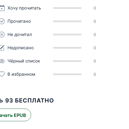
Хочу прочитать
0
Прочитано
0
Не дочитал
0
Недописано
0
Чёрный список
0
В избранном
0
Ь 93 БЕСПЛАТНО
ачать EPUB