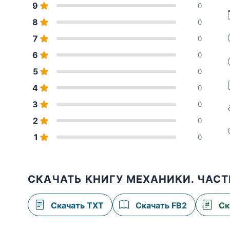
9
0
8
0
7
0
6
0
5
0
4
0
3
0
2
0
1
0
СКАЧАТЬ КНИГУ МЕХАНИКИ. ЧАСТ
Скачать TXT
Скачать FB2
Ск